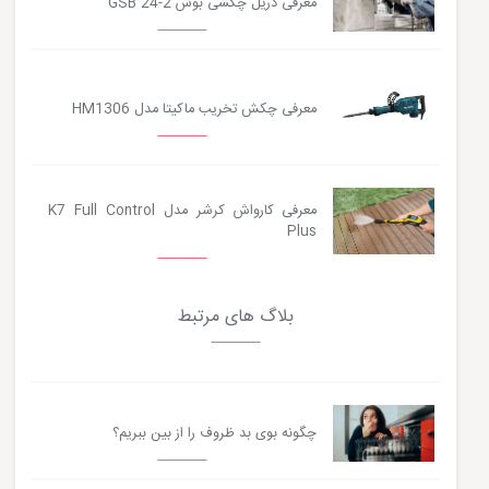
معرفی دریل چکشی بوش GSB 24-2
معرفی چکش تخریب ماکیتا مدل HM1306
معرفی کارواش کرشر مدل K7 Full Control
Plus
بلاگ های مرتبط
چگونه بوی بد ظروف را از بین ببریم؟