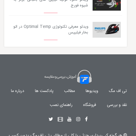
شیوه فورج
ویدئو معرفی تکنولوژی Optimal Temp در اتو
بخار فیلیپس
تی اف مگ
ویدیوها
مطالب
پادکست ها
درباره ما
نقد و بررسی
فروشگاه
راهنمای نصب
© هر گونه
کپی‌برداری جزئی یا کلی از مطالب تی اف مگ
بدون کسب