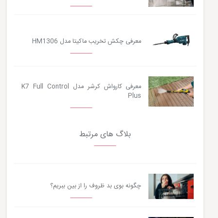
معرفی چکش تخریب ماکیتا مدل HM1306
معرفی کارواش کرشر مدل K7 Full Control
Plus
بلاگ های مرتبط
چگونه بوی بد ظروف را از بین ببریم؟