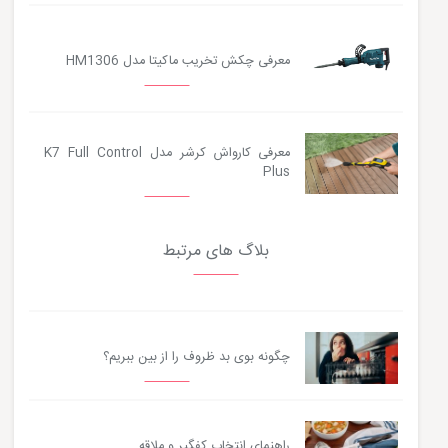
معرفی چکش تخریب ماکیتا مدل HM1306
معرفی کارواش کرشر مدل K7 Full Control
Plus
بلاگ های مرتبط
چگونه بوی بد ظروف را از بین ببریم؟
راهنمای انتخاب کفگیر و ملاقه