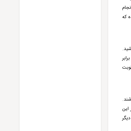
نجام
ه که
شید.
رابر
طوبت
شند.
 این
دیگر