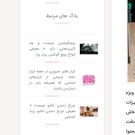
بلاگ های مرتبط
پیچگوشتی چیست و چه
کاربردهایی دارد + معرفی
انواع پیچ گوشتی برند ورا
ابزار های ضروری در جعبه ابزار
خانه: لیستی از ابزارهای
اساسی که همیشه باید در
دسترس باشند
ویژه
یزات
چرخ دستی تاشو چیست +
معرفی چرخ دستی تاشو برند
ه‌اش
استنلی
دقت
حتوا