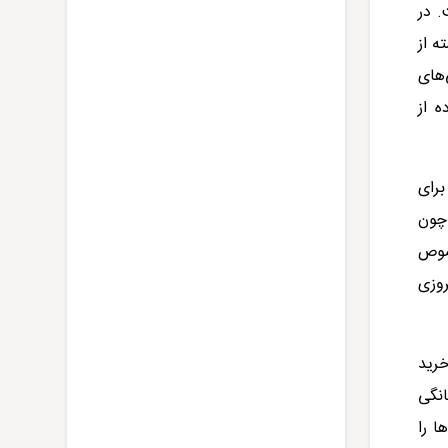
. در
ه از
‌های
ه از
برای
چون
صوص
روزی
خرید
انگی
ا را