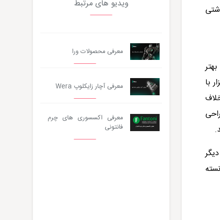
ویدیو های مرتبط
وشتی
معرفی محصولات ورا
بهتر
 با
معرفی آچار زایکلوپ Wera
لاف
راحی
معرفی اکسسوری های چرم
فانتونی
.
یگر
نسته