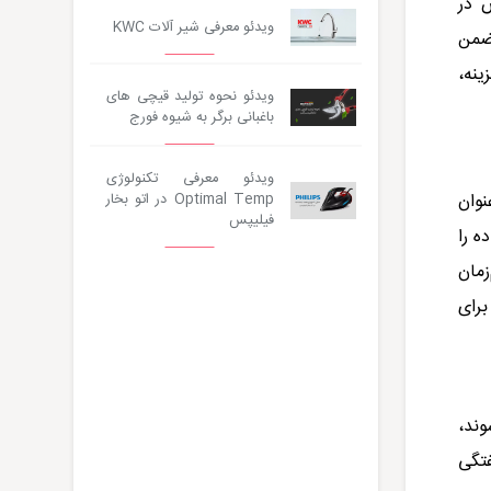
ص در
ویدئو معرفی شیر آلات KWC
 ضمن
ینه،
ویدئو نحوه تولید قیچی های
باغبانی برگر به شیوه فورج
ویدئو معرفی تکنولوژی
نوان
Optimal Temp در اتو بخار
فیلیپس
ه را
مان
برای
وند،
فتگی