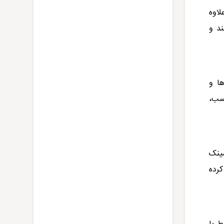
لاوه
ند و
ها و
سب،
سینک
کرده