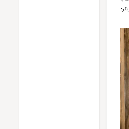
ط با
یکرد