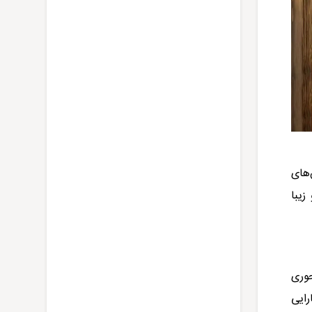
های
زیبا
حوری
رایی