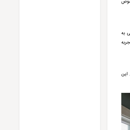
صوص
ی به
جربه
 این