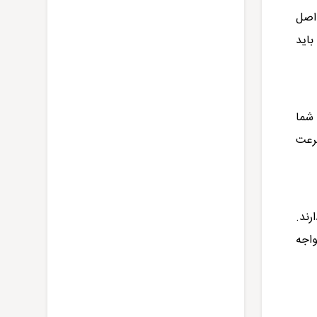
 اصل
باید
 شما
سرعت
رند.
واجه