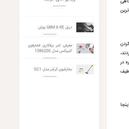
گاهی
ترین
دریل GBM 6 RE بوش
کردن
معرفی انبر برقکاری فشارقوی
کنیپکس مدل 1386200
دند،
ه در
بخارشوی کرشر مدل SC1
 طیف
ینجا