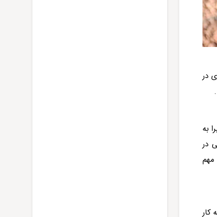
ی در
ا به
ی در
 مهم
 کار