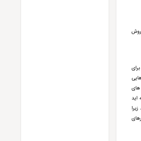
فروش
برای
هایی
 های
 اید
زیرا
رهای