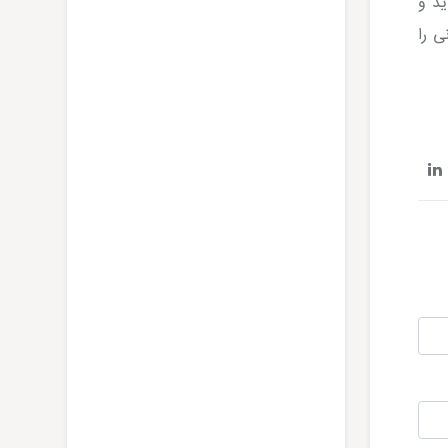
ید و
ی را