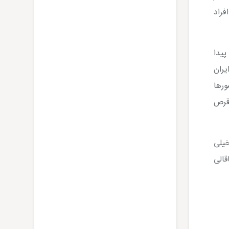
فراد
 پیدا
یران
ورها
اقرص
خیلی
قالی