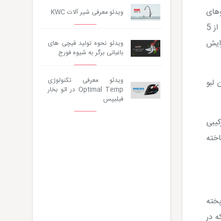
وهای
ویدئو معرفی شیر آلات KWC
این روزها لبو در بخش‌های مختلف شهر تهران بر اساس اندازه ظرف از 5
زایش
ویدئو نحوه تولید قیچی های
باغبانی برگر به شیوه فورج
ویدئو معرفی تکنولوژی
 لبو
Optimal Temp در اتو بخار
فیلیپس
 ترکیبی
خته
پخته
ه در