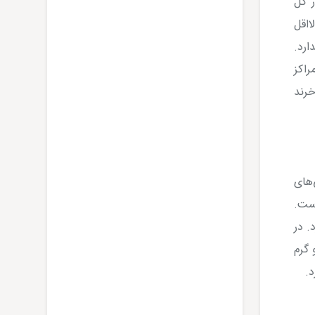
ر کل
ستی لااقل
ارد.
راکز
نیگن روزانه 100 نفر ذرت می‌خرند
‌های
است.
. در
 گرم
د
.