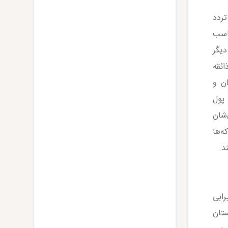
ردد
ناسب
یگر
ئقه
ان و
 پول
‌شان
ه‌ها
د
.
رابی
ستان