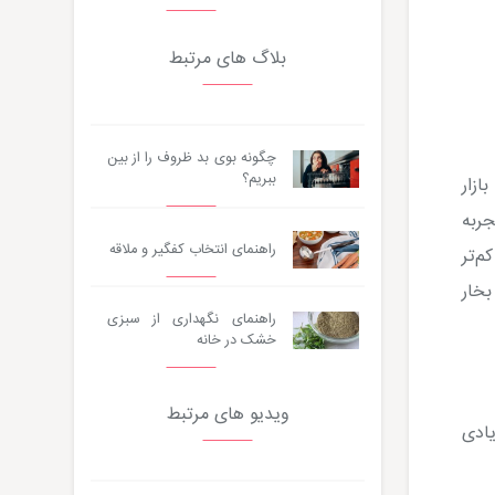
بلاگ های مرتبط
چگونه بوی بد ظروف را از بین
ببریم؟
زار
جربه
راهنمای انتخاب کفگیر و ملاقه
م‌تر
بخار
راهنمای نگهداری از سبزی
خشک در خانه
ویدیو های مرتبط
یادی