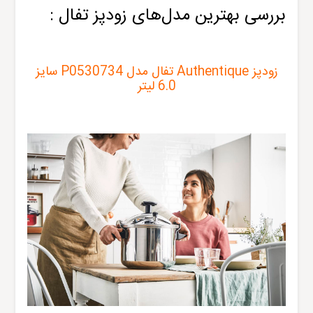
بررسی بهترین مدل‌های زودپز تفال :
زودپز Authentique تفال مدل P0530734 سایز
6.0 لیتر