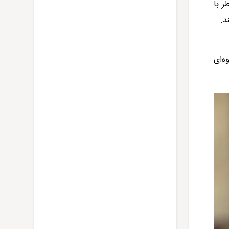
ر با
د.
ه‌ای