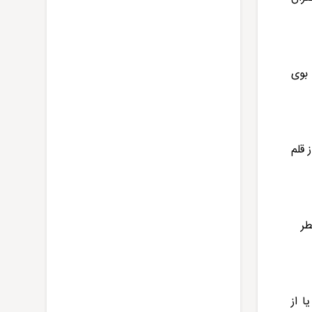
 بوی
 قلم
طر
ا از