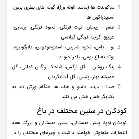
ساکولنت ها (مانند آلوئه ورا)، گونه های بطری برس،
اسنپدراگون ها
طعم - ریحان، توت فرنگی، نخود فرنگی، رزماری،
هویج، گوجه فرنگی گیلاسی
بو - یاس، نخود شیرین، اسطوخودوس، پلارگونیوم،
بوته نعناع بومی، بادرنجبویه
رنگ روشن – گل نرگس، شاخک رنگین کمانی، گل
همیشه بهار، پنسی، گل آفتابگردان
صدا - ذرت، بامبو و علف ها هنگام وزش باد به
یکدیگر خش خش می کنند.
کودکان در سنین مختلف در باغ
کودکان نوپا، پیش دبستانی، سنین دبستانی و بزرگتر همه
انتظارات متفاوتی خواهند داشت و چیزهای مختلفی را در