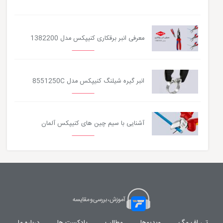
معرفی انبر برقکاری کنیپکس مدل 1382200
انبر گیره شیلنگ کنیپکس مدل 8551250C
آشنایی با سیم چین های کنیپکس آلمان
تی اف مگ
ویدیوها
مطالب
پادکست ها
درباره ما