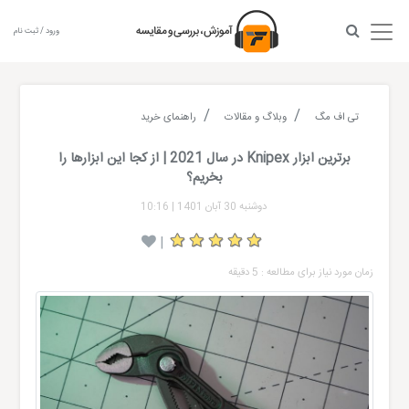
ورود / ثبت نام
تی اف مگ
وبلاگ و مقالات
راهنمای خرید
برترین ابزار Knipex در سال 2021 | از کجا این ابزارها را
بخریم؟
دوشنبه 30 آبان 1401
|
10:16
|
زمان مورد نیاز برای مطالعه : 5 دقیقه