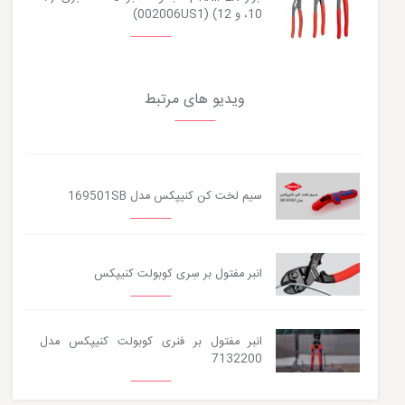
10، و 12) (002006US1)
ویدیو های مرتبط
سیم لخت کن کنیپکس مدل 169501SB
انبر مفتول بر سِری کوبولت کنیپکس
انبر مفتول بر فنری کوبولت کنیپکس مدل
7132200