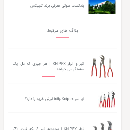
پادکست صوتی معرفی برند کنیپکس
بلاگ های مرتبط
انبر و ابزار KNIPEX | هر چیزی که دل یک
صنعتگر می خواهد
آیا انبر Knipex واقعا ارزش خرید را دارد؟
ابزار KNIPEX | مجموعه انبر 3 تکه کبری (7،