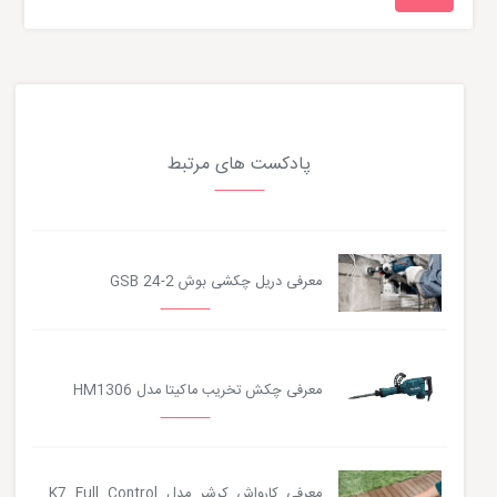
پادکست های مرتبط
معرفی دریل چکشی بوش GSB 24-2
معرفی چکش تخریب ماکیتا مدل HM1306
معرفی کارواش کرشر مدل K7 Full Control