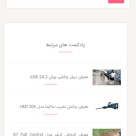
پادکست های مرتبط
معرفی دریل چکشی بوش GSB 24-2
معرفی چکش تخریب ماکیتا مدل HM1306
معرفی کارواش کرشر مدل K7 Full Control