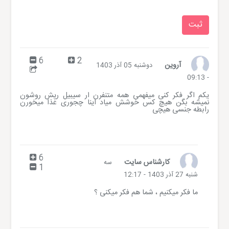
6
2
آروین
دوشنبه 05 آذر 1403
- 09:13
یکم اگر فکر کنی میفهمی همه متنفرن ار سیبیل ریش روشون
نمیشه بگن هیچ کس خوشش میاد اینا چجوری غذا میخورن
رابطه جنسی هیچی
6
کارشناس سایت
سه
1
شنبه 27 آذر 1403 - 12:17
ما فکر میکنیم ، شما هم فکر میکنی ؟