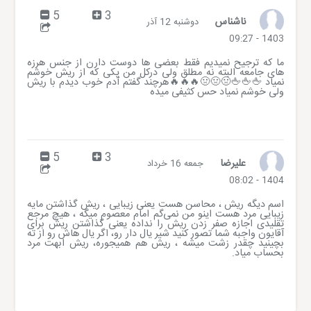
5
3
ناشناس
دوشنبه 12 آذر
1403 - 09:27
ما که ترجیح نمیدیم فقط بعضی ها دوست دارن از جنس هرزه
های جامعه البته نه مطلق ولی درکل من یکی که از ریش خوشم
نمیاد 🖕🖕🖕🤢🤢🤢🔥🔥🔥هرچند گفتم آدم خوب دیدم با ریش
ولی خوشم نمیاد حس کثیفی میده
5
3
علیرضا
جمعه 16 خرداد
1404 - 08:02
اسم دیگه ریش ، محاسن هست یعنی زیبایی ، ریش گذاشتن مایه
زیبایی مرد هست اینو من نمی‌گم امام معصوم میگه ، هیچ مرجع
تقلیدی اجازه صفر زدن ریش را نداده یعنی گذاشتن ریش برای
آقایون واجبه شما تصور کنید شیر یال دار رو، اگر یال هاش رو از ته
بچینید چقدر زشت میشه ، ریش هم همیجوره، ریش ابهت مرد
بحساب میاد.