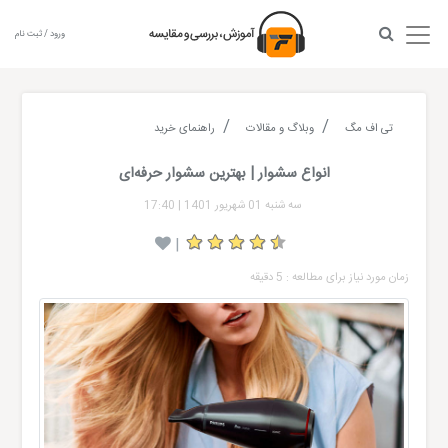
ورود / ثبت نام
تی اف مگ
وبلاگ و مقالات
راهنمای خرید
انواع سشوار | بهترین سشوار حرفه‌ای
سه شنبه 01 شهریور 1401
|
17:40
|
زمان مورد نیاز برای مطالعه : 5 دقیقه