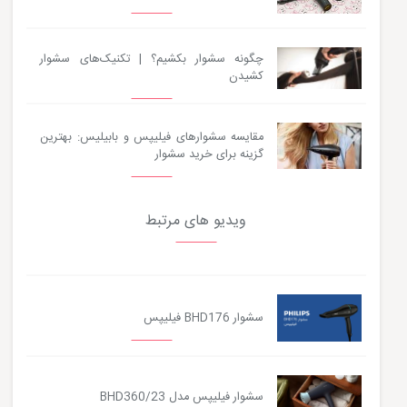
چگونه سشوار بکشیم؟ | تکنیک‌های سشوار
کشیدن
مقایسه سشوارهای فیلیپس و بابیلیس: بهترین
گزینه برای خرید سشوار
ویدیو های مرتبط
سشوار BHD176 فیلیپس
سشوار فیلیپس مدل BHD360/23