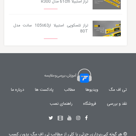
تراز استبیلا 61cm مدل R300
تراز تلسکوپی استبیلا از63تا105 سانت مدل
80T
تی اف مگ
ویدیوها
مطالب
پادکست ها
درباره ما
نقد و بررسی
فروشگاه
راهنمای نصب
© هر گونه
کپی‌برداری جزئی یا کلی از مطالب تی اف مگ
بدون کسب