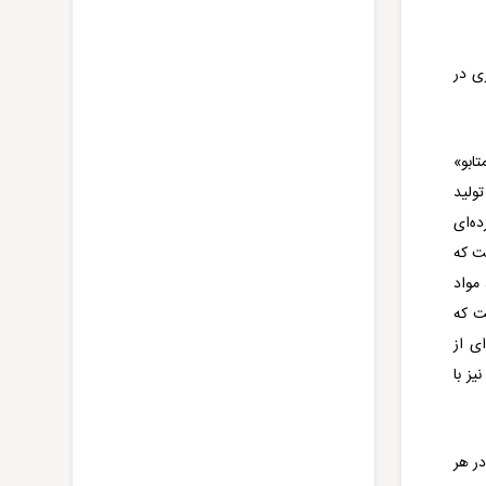
زی در
ابو»
تولید
ه‌ای
ست که
مواد
ت که
ی از
ز با
در هر