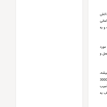
در سال 2020 میلادی 80 درصد از تولیداتش
مانی
است و به
 مورد
مل و
 شیشه،
300
از آسیب
ب به