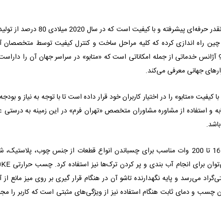
تولیدات «متابو» در زمینه تولید ابزارهای برقی و لوازم جانبی آنقدر حرفه‌ای پیشرفته و با کیفیت است که 
چین راه اندازی کرده که کلیه مراحل ساخت و کنترل کیفیت توسط متخصصان آل
صورت می‌گیرد. همچنین وجود 25 شرکت تابعه و بیش از 90 آژانس خدماتی از جمله امکاناتی است که «متابو» در سراسر جهان آن را دار
زارهای جهانی معرفی می‌کند.
ا کیفیت «متابو» را در اختیار کاربران خود قرار داده است تا با توجه به نیاز و بودجه
ابه و استفاده از مشاوره مشاوران متخصص «تهران فرم» در این زمینه به درستی ع
اشد.
3000 با توان حرارتی 16 تا 200 وات مناسب برای چسباندن انواع قطعات از جنس چوب، پلاستیک،
ی‌توان برای انجام آب بندی و پر کردن ترک‌ها نیز استفاده کرد. چسب حرارتی
KE
0
ان 6 دقیقه به حداکثر دمای 200 درجه سانتی‌گراد می‌رسد و پایه نگهدارنده تاشو آن در هنگام قرار گیری بر روی میز مانع 
 و دمای ثابت هنگام استفاده نیز از ویژگی‌های مثبتی است که کاربر را مجا