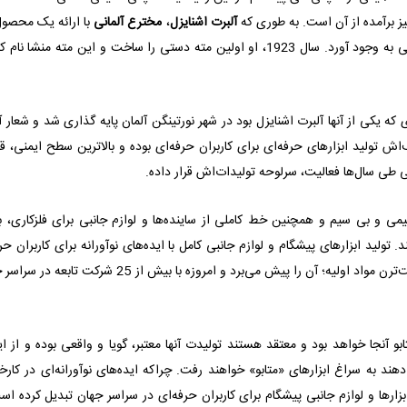
 نیز برآمده از آن است. به طوری که
آلبرت اشنایزل
،
مخترع آلمانی
با ارائه یک محصول 
ی به وجود آورد.
سال 1923، او اولین مته دستی را ساخت
و این مته منشا نام ک
ی که یکی از آنها آلبرت اشنایزل بود در شهر نورتینگن آلمان پایه‌ گذاری شد و شعار آ
اش تولید ابزارهای حرفه‌ای برای کاربران حرفه‌ای بوده و بالاترین سطح ایمنی، ق
ی طی سال‌ها فعالیت، سرلوحه‌ تولیدات‌اش قرار داده.
یمی و بی سیم و همچنین خط کاملی از ساینده‌ها و لوازم جانبی برای فلزکاری، ب
 تولید ابزارهای پیشگام و لوازم جانبی کامل با ایده‌های نوآورانه برای کاربران حر
ترن مواد اولیه؛ آن را پیش می‌
برد و امروزه با بیش از 25 شرکت تابعه در سر
بو آنجا خواهد بود و معتقد هستند تولیدت آنها معتبر، گویا و واقعی بوده و از ا
دهند به سراغ ابزارهای «
متابو
» خواهند رفت. چراکه ایده‌های نوآورانه‌ای در کارخا
زارها و لوازم جانبی پیشگام برای کاربران حرفه‌ای در سراسر جهان تبدیل کرده اس