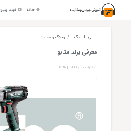
خانه
فیلم ببین
تی اف مگ
وبلاگ و مقالات
معرفی برند متابو
دوشنبه 22 آذر 1400
|
18:36