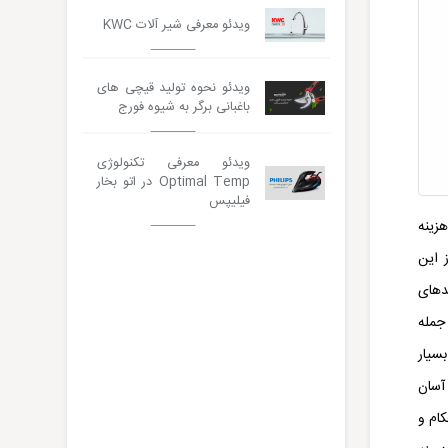
ویدئو معرفی شیر آلات KWC
ویدئو نحوه تولید قیچی های
باغبانی برگر به شیوه فورج
ویدئو معرفی تکنولوژی
Optimal Temp در اتو بخار
فیلیپس
زینه
 این
دهای
جمله
بسیار
آسان
کام و