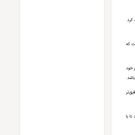
 کرد.
ست که
 خود
اشد.
ق‌تر
ا با