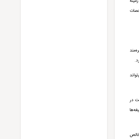
زمینه
خصات
‌مند
د.
واند
ت در
 تیغه‌ها
خالص