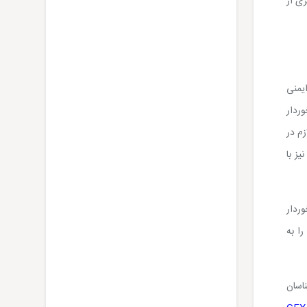
ی از
ایمنی
وردار
زم در
ز با
وردار
را به
اسان