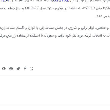
همچون سنباده لرزان بوش مدل
GSS 23 AE
، دستگاه سنباده زن بوش مدل
 125-1
اکیتا مدل
PW5001C
، سنباده زن نواری ماکیتا مدل
MBS400
و... از جمله محصو
ائه می‌دهد.
و صنعتی، ابزار برقی و شارژی در بخش سنباده‌ زنی با انواع و اقسام سنباده زن‌ه
 به انتخاب گزینه مورد نظر خود بزنید و سهولت با استفاده از سنباده زن‌های مرغ