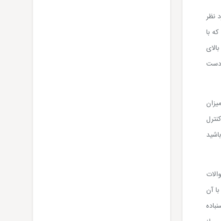
 نظر
ه با
بالای
 دست
یزان
نترل
باشید
الات
ا آن
نباده