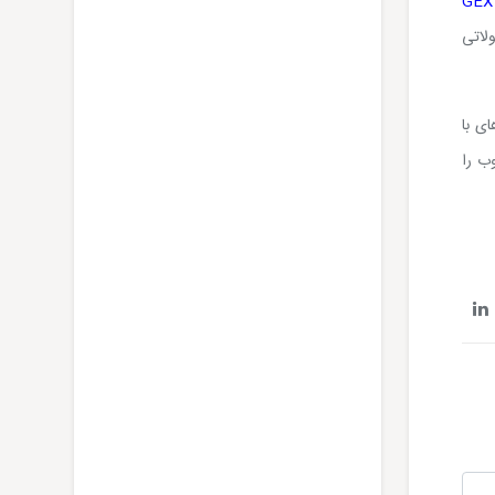
GEX
لاتی
ای با
وب را