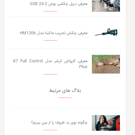
معرفی دریل چکشی بوش GSB 24-2
معرفی چکش تخریب ماکیتا مدل HM1306
معرفی کارواش کرشر مدل K7 Full Control
Plus
بلاگ های مرتبط
چگونه بوی بد ظروف را از بین ببریم؟