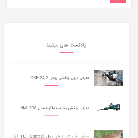
پادکست های مرتبط
معرفی دریل چکشی بوش GSB 24-2
معرفی چکش تخریب ماکیتا مدل HM1306
معرفی کارواش کرشر مدل K7 Full Control