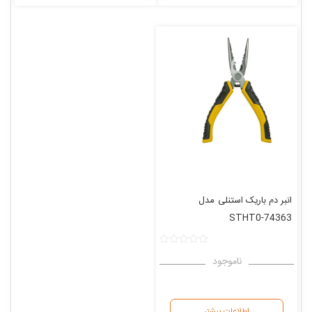
انبر دم باریک استنلی
مدل
STHT0-74363
سایز 150 میلی متر
ناموجود
اطلاعات بیشتر