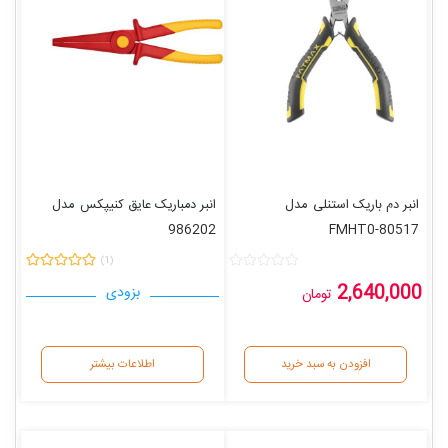
انبر دم باریک استنلی
مدل
انبر دمباریک عایق کنیپکس
مدل
986202
FMHT0-80517
سایز 120 میلی متر
(1)
2,640,000
بزودی
تومان
افزودن به سبد خرید
اطلاعات بیشتر