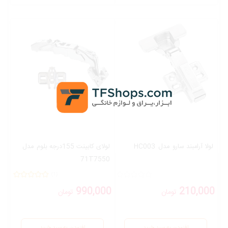
لولا آرامبند سارو
مدل
HC003
لولای کابینت 155درجه بلوم
مدل
71T7550
(1)
990,000
210,000
تومان
تومان
افزودن به سبد خرید
افزودن به سبد خرید