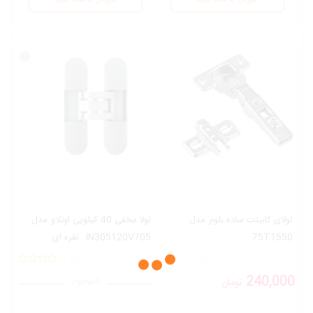
لولای کابینت ساده بلوم
مدل
لولا مخفی 40 کیلویی اوتلاو
مدل
75T1550
IN305120V705
نقره ای
(1)
240,000
ناموجود
تومان