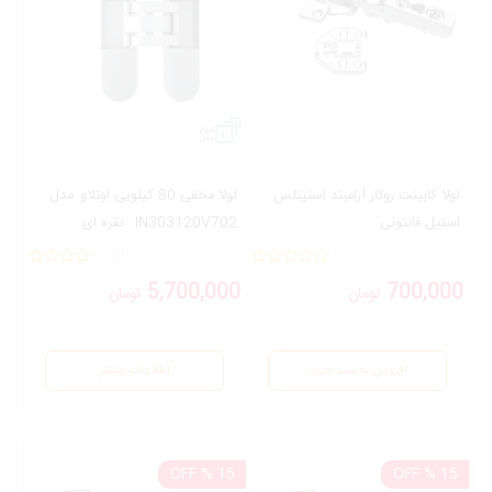
3
لولا کابینت روکار آرامبند استینلس
لولا مخفی 80 کیلویی اوتلاو
مدل
استیل فانتونی
IN303120V702
نقره ای
مدل
A081
(2)
(1)
5,700,000
700,000
تومان
تومان
افزودن به سبد خرید
اطلاعات بیشتر
15 % OFF
15 % OFF