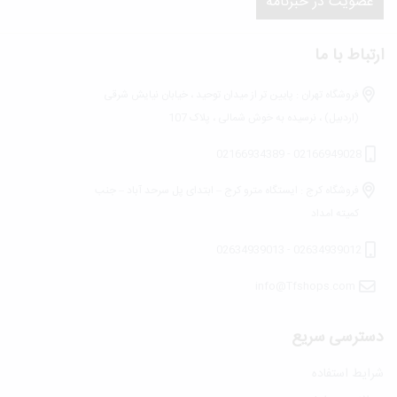
ارتباط با ما
فروشگاه تهران : پایین تر از میدان توحید ، خیابان نیایش شرقی
(اردبیل) ، نرسیده به خوش شمالی ، پلاک 107
02166949028 - 02166934389
فروشگاه کرج : ایستگاه مترو کرج – ابتدای پل سرحد آباد – جنب
کمیته امداد
02634939012 - 02634939013
info@Tfshops.com
دسترسی سریع
شرایط استفاده