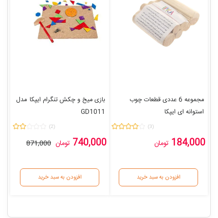
مجموعه 6 عددی قطعات چوب
بازی میخ و چکش تنگرام ایپکا
مدل
استوانه ای ایپکا
GD1011
مدل
GA101034
(2)
(3)
740,000
184,000
تومان
تومان
871,000
افزودن به سبد خرید
افزودن به سبد خرید