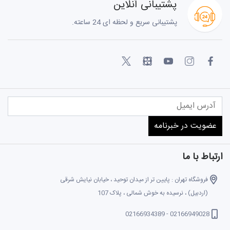
پشتیبانی آنلاین
پشتیبانی سریع و لحظه ای 24 ساعته.
ارتباط با ما
فروشگاه تهران : پایین تر از میدان توحید ، خیابان نیایش شرقی
(اردبیل) ، نرسیده به خوش شمالی ، پلاک 107
02166949028 - 02166934389