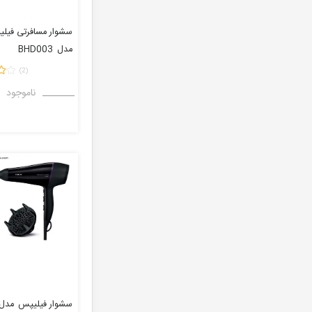
سشوار مسافرتی فیل
مدل
BHD003
(2)
ناموجود
سشوار فیلیپس
مدل