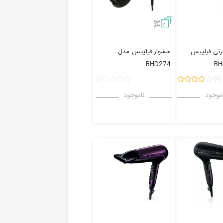
2
رتی فیلیپس
سشوار فیلیپس
مدل
BHD274
BH
(2)
موجود
ناموجود