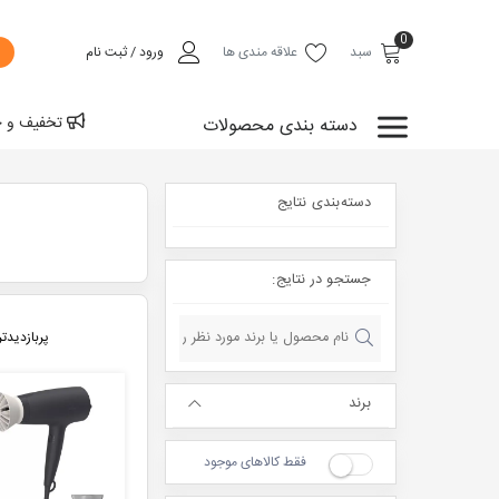
0
سبد
علاقه مندی ها
ورود / ثبت نام
تخفیف و ح
دسته بندی محصولات
خانه و آشپزخانه
دسته‌بندی نتایج
ابزار خانگی و صنعتی
لوازم بهداشت شخصی
جستجو در نتایج:
یراق آلات ساختمانی
72H
24/7
محصولات متنوع
روش های متنوع
پربازدیدت
شیرآلات ساختمانی
پرداخت
مشاوره آنلاین
از سراسر جهان
ضمانت بازگشت کالا
برند
خدمات
گستردگی
فقط کالاهای موجود