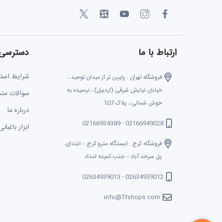
ارتباط با ما
دسترسی 
شرایط استف
فروشگاه تهران : پایین تر از میدان توحید ،
خیابان نیایش شرقی (اردبیل) ، نرسیده به
سوالات متد
خوش شمالی ، پلاک 107
درباره ما
02166949028 - 02166934389
ابزار باغبانی
فروشگاه کرج : ایستگاه مترو کرج – ابتدای
پل سرحد آباد – جنب کمیته امداد
02634939012 - 02634939013
info@Tfshops.com